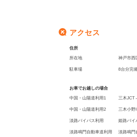
アクセス
住所
所在地
神戸市西
駐車場
8台分完
お車でお越しの場合
中国・山陽道利用1
三木JCT
中国・山陽道利用2
三木小野I
淡路バイパス利用
姫路バイ
淡路鳴門自動車道利用
淡路鳴門