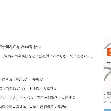
区伊川谷町有瀬560番地の3
備（近隣の商業施設などには絶対に駐車しないでください。）
→神戸西→垂水JCT→長坂IC
C→国道175号線→玉津IC→大蔵谷IC
大蔵
パス→加古川バイパス→第二神明道路→大蔵谷IC
山交
ス・
自動車道→垂水JCT→第二新明道路→長坂IC