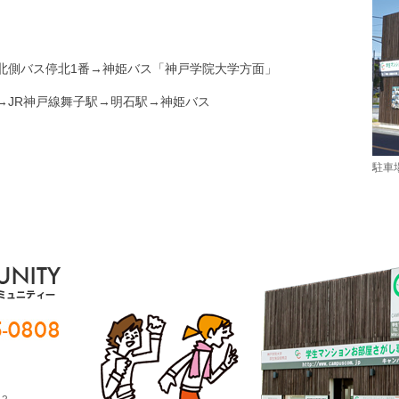
北側バス停北1番→神姫バス「神戸学院大学方面」
→JR神戸線舞子駅→明石駅→神姫バス
駐車