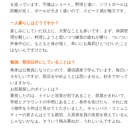
を追っています。守備はショート。野球と違い、ソフトボールは
距離が近く、ボールが大きく速いので、スピード感が魅力です。
一人暮らしはどうですか？
楽しみにしていた以上に、大変なことも多いです。まず、体調管
理が難しい。料理しようと思いつつ練習の疲れが勝り、ついつい
外食中心に。もともと体が強く、幸いにも風邪ひとつひいたこと
はないんですけどね。
勉強、部活以外にしていることは？
将来は公務員になりたいので、通信講座で学んでいます。毎日い
そがしいですが、部活をやめようとは思いません。好きでやって
いますから。
お部屋探しのポイントは？
重視したのは、トイレと浴室が別であること、部屋がきれいで、
学校とグラウンドの中間にあること。条件を告げたら、それに合
う物件を５件ほど見せてくださいました。キャンパス・コミュニ
ティーの皆さんはとても親切。入居者全員の名前を覚えているん
じゃないかなぁ。そういう積み重ねが、うれしいんですよね。