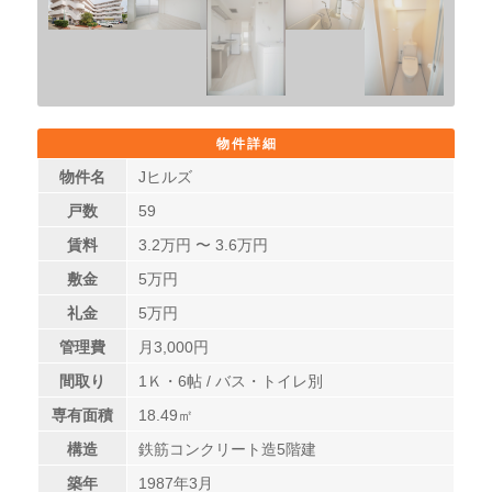
物件詳細
物件名
Jヒルズ
戸数
59
賃料
3.2
万円 〜
3.6
万円
敷金
5万円
礼金
5万円
管理費
月3,000円
間取り
1Ｋ・6帖 / バス・トイレ別
専有面積
18.49㎡
構造
鉄筋コンクリート造5階建
築年
1987年3月