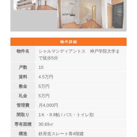
物件詳細
物件名
シャルマンディアントス 神戸学院大学ま
で徒歩5分
戸数
10
賃料
4.5
万円
敷金
5万円
礼金
5万円
管理費
月4,000円
間取り
1Ｋ・8.8帖 / バス・トイレ別
専有面積
30.69㎡
構造
鉄骨造スレート葺4階建