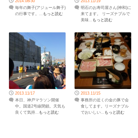
2014.08/30
2013.11/19
毎年の舞子(アジュール舞子)
明石のお寿司屋さん(神和)に
の行事です。...
もっと読む
来てます。 リーズナブルで
美味...
もっと読む
2013.11/17
2013.11/15
本日、神戸マラソン開催
事務所の近くの金の豚で会
中。国道2号線閉鎖。天気も
食してます。リーズナブル
良くて気持...
もっと読む
でおいしい...
もっと読む