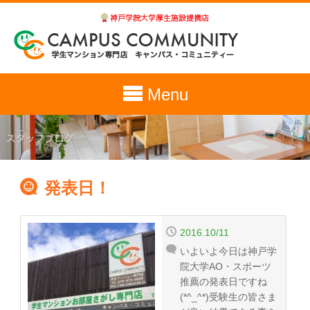
Menu
発表日！
2016.10/11
いよいよ今日は神戸学
院大学AO・スポーツ
推薦の発表日ですね
(*^_^*)受験生の皆さま