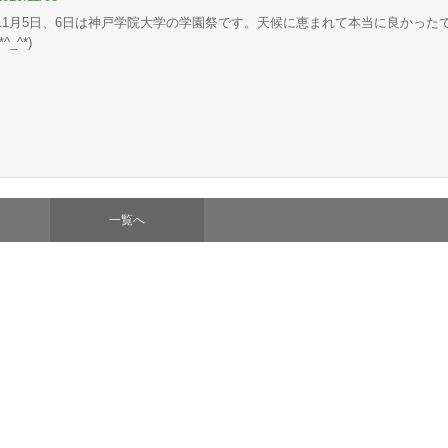
11月5日、6日は神戸学院大学の学園祭です。天候に恵まれて本当に良かった
(*^_^*)
一覧へ