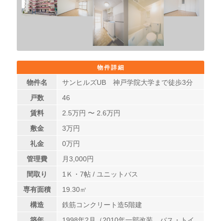
物件詳細
物件名
サンヒルズUB 神戸学院大学まで徒歩3分
戸数
46
賃料
2.5
万円 〜
2.6
万円
敷金
3万円
礼金
0万円
管理費
月3,000円
間取り
1Ｋ・7帖 / ユニットバス
専有面積
19.30㎡
構造
鉄筋コンクリート造5階建
築年
1998年2月（2010年一部改装、バス・トイ