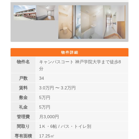
物件詳細
物件名
キャンパスコート 神戸学院大学まで徒歩8
分
戸数
34
賃料
3.0
万円 〜
3.2
万円
敷金
5万円
礼金
5万円
管理費
月3,000円
間取り
1Ｋ・6帖 / バス・トイレ別
専有面積
17.25㎡