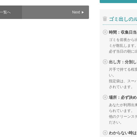
一覧へ
Next
ゴミ出しの
時間：収集日当
ゴミを前夜から
ミが散乱します
必ず当日の朝に
出し方：分別し
片手で持てる程
い。
指定袋は、スー
されています。
場所：必ず決め
あなたが利用出
られています。
他のクリーンス
ださい。
わからない時は