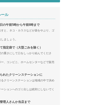
ルール
日の午前5時から午前8時まで
出すと、ネコ・カラスなどが袋をやぶり、ゴ
。
出しましょう。
て指定袋で（大型ごみを除く）
度の重さにして口をしっかり結んでくださ
パー、コンビニ、ホームセンターなどで販売
られたクリーンステーションに
来るクリーンステーションは地域の中で決め
テーションへのゴミ出しは絶対にしないでく
管理人さんか当店まで