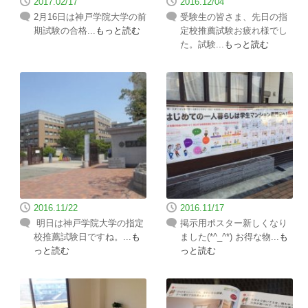
2017.02/17
2016.12/04
2月16日は神戸学院大学の前
受験生の皆さま、先日の指
期試験の合格...
もっと読む
定校推薦試験お疲れ様でし
た。試験...
もっと読む
2016.11/22
2016.11/17
明日は神戸学院大学の指定
掲示用ポスター新しくなり
校推薦試験日ですね。...
も
ました(*^_^*) お得な物...
も
っと読む
っと読む