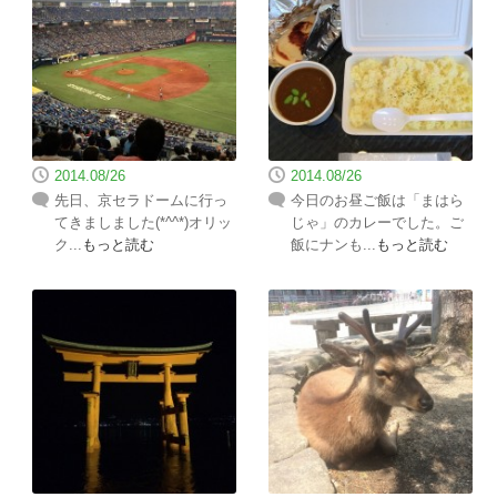
2014.08/26
2014.08/26
先日、京セラドームに行っ
今日のお昼ご飯は「まはら
てきましました(*^^*)オリッ
じゃ」のカレーでした。ご
ク...
もっと読む
飯にナンも...
もっと読む