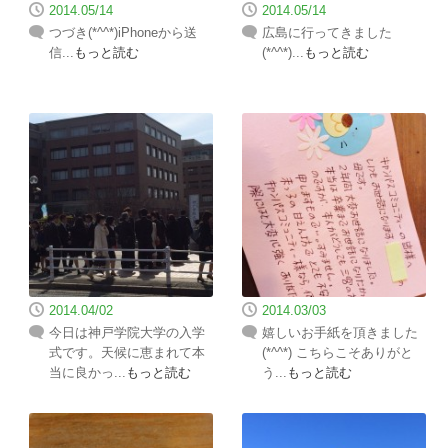
2014.05/14
2014.05/14
つづき(*^^*)iPhoneから送
広島に行ってきました
信...
もっと読む
(*^^*)...
もっと読む
2014.04/02
2014.03/03
今日は神戸学院大学の入学
嬉しいお手紙を頂きました
式です。天候に恵まれて本
(*^^*) こちらこそありがと
当に良かっ...
もっと読む
う...
もっと読む