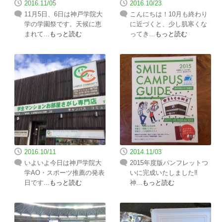
2016.11/05
2016.10/23
11月5日、6日は神戸学院大
こんにちは！10月も終わり
学の学園祭です。天候に恵
に近づくと、少し肌寒くな
まれて...
もっと読む
ってき...
もっと読む
2016.10/11
2014.11/03
いよいよ今日は神戸学院大
2015年度版パンフレットつ
学AO・スポーツ推薦の発表
いに完成いたしました‼︎
日です...
もっと読む
神...
もっと読む